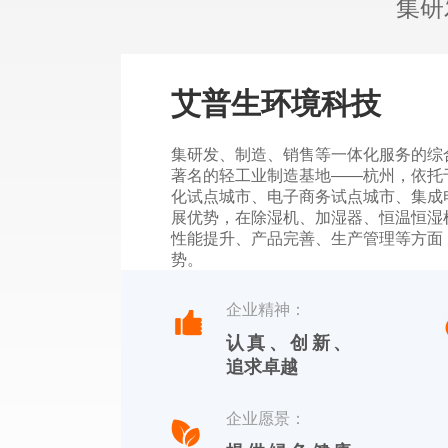
集研
艾普生环境科技
集研发、制造、销售等一体化服务的综
著名的轻工业制造基地——杭州，依托
化试点城市、电子商务试点城市、集成
展优势，在除湿机、加湿器、恒温恒湿
性能提升、产品完善、生产管理等方面
势。
杭州川田电器拥有自主品牌，中文标识
企业精神：
【YOTREE】。川田电器——核心产
认真、创新、
除湿机、加湿机及周边湿度控制产品。
追求卓越
企业愿景：