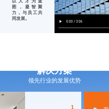
以人才为蓝
图，凝智聚
力，与员工共
同发展。
解决方案
领先行业的发展优势
1