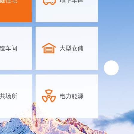
庭住宅
地下车库
地下车库除
方案-合理
物业地下停
库除湿设备
工业除湿机
造车间
大型仓储
针对地下车库的
如面积大、湿气
放密集、空气流
排水困难等特点
湿机时需综合考
共场所
电力能源
素，以下是具体
议：一、根据面
机容量对于大型
可以依据车库···