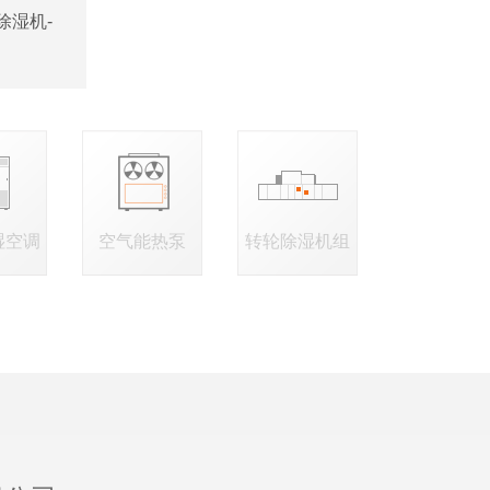
除湿机-
湿空调
空气能热泵
转轮除湿机组