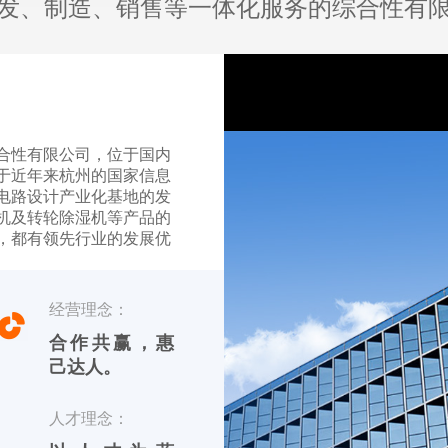
发、制造、销售等一体化服务的综合性有
合性有限公司，位于国内
于近年来杭州的国家信息
电路设计产业化基地的发
机及转轮除湿机等产品的
，都有领先行业的发展优
【友川】，英文标识
经营理念：
品 川田电器目前专业生产
合作共赢，惠
己达人。
人才理念：