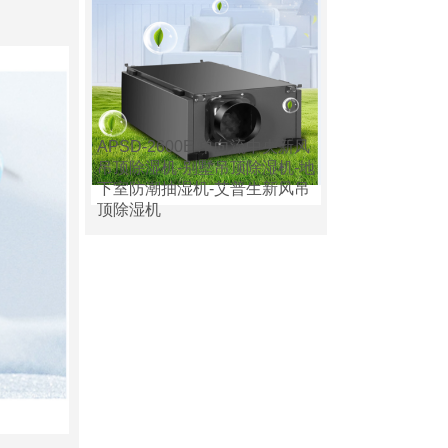
APSD-2600E 单向流中央新风
吊顶除湿机-别墅吊顶除湿机-地
下室防潮抽湿机-艾普生新风吊
顶除湿机