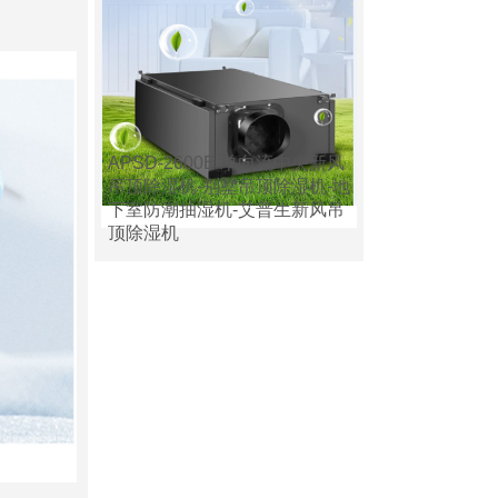
APSD-2600E 单向流中央新风
吊顶除湿机-别墅吊顶除湿机-地
下室防潮抽湿机-艾普生新风吊
顶除湿机