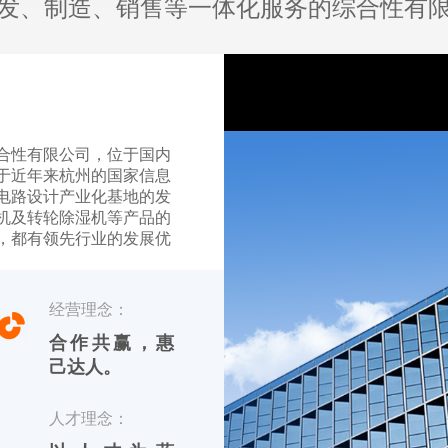
发、制造、销售等一体化服务的综合性有
合性有限公司，位于国内
于近年来杭州的国家信息
电路设计产业化基地的发
机及转轮除湿机等产品的
，都有领先行业的发展优
【友川】，英文标识
经营理念：
品 川田电器目前专业生产
合作共赢，惠
己达人。
人才理念：