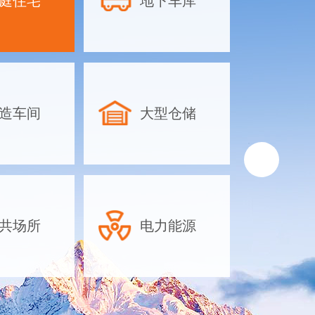
庭住宅
地下车库
地下车库除
方案-合理
物业地下停
库除湿设备
工业除湿机
造车间
大型仓储
针对地下车库的
如面积大、湿气
放密集、空气流
排水困难等特点
湿机时需综合考
共场所
电力能源
素，以下是具体
议：一、根据面
机容量对于大型
可以依据车库···