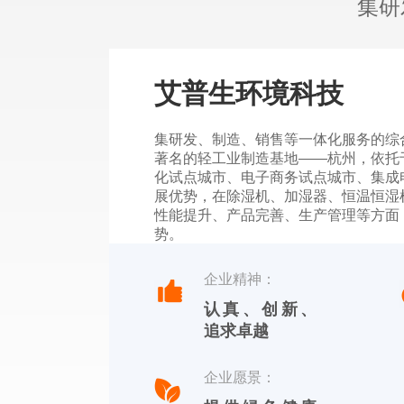
集研
艾普生环境科技
集研发、制造、销售等一体化服务的综
著名的轻工业制造基地——杭州，依托
化试点城市、电子商务试点城市、集成
展优势，在除湿机、加湿器、恒温恒湿
性能提升、产品完善、生产管理等方面
势。
杭州川田电器拥有自主品牌，中文标识
企业精神：
【YOTREE】。川田电器——核心产
认真、创新、
除湿机、加湿机及周边湿度控制产品。
追求卓越
企业愿景：