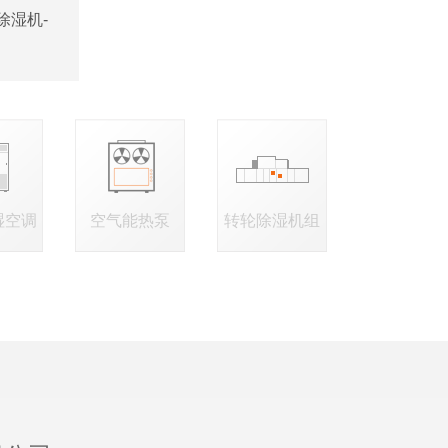
除湿机-
湿空调
空气能热泵
转轮除湿机组