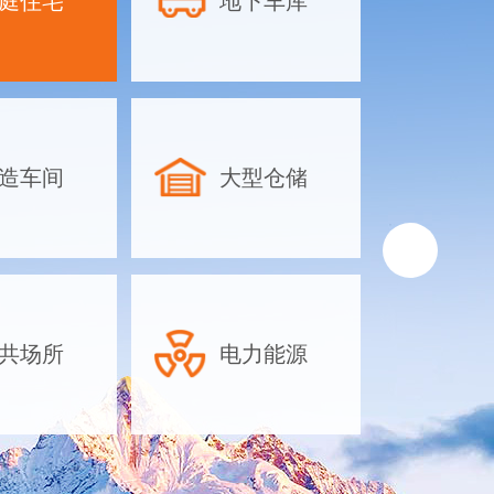
庭住宅
地下车库
地下车库除
方案-合理
物业地下停
库除湿设备
工业除湿机
造车间
大型仓储
针对地下车库的
如面积大、湿气
放密集、空气流
排水困难等特点
湿机时需综合考
共场所
电力能源
素，以下是具体
议：一、根据面
机容量对于大型
可以依据车库···