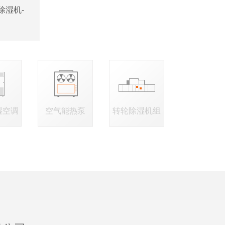
除湿机-
湿空调
空气能热泵
转轮除湿机组