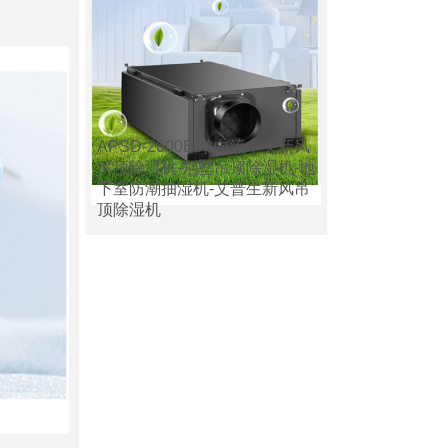
APSD-2600E 单向流中央新风
吊顶除湿机-别墅吊顶除湿机-地
下室防潮抽湿机-艾普生新风吊
顶除湿机