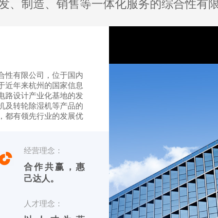
发、制造、销售等一体化服务的综合性有
合性有限公司，位于国内
于近年来杭州的国家信息
电路设计产业化基地的发
机及转轮除湿机等产品的
，都有领先行业的发展优
【友川】，英文标识
经营理念：
品 川田电器目前专业生产
合作共赢，惠
己达人。
人才理念：