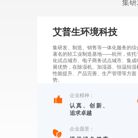
集研
艾普生环境科技
集研发、制造、销售等一体化服务的综
著名的轻工业制造基地——杭州，依托
化试点城市、电子商务试点城市、集成
展优势，在除湿机、加湿器、恒温恒湿
性能提升、产品完善、生产管理等方面
势。
杭州川田电器拥有自主品牌，中文标识
企业精神：
【YOTREE】。川田电器——核心产
认真、创新、
除湿机、加湿机及周边湿度控制产品。
追求卓越
企业愿景：