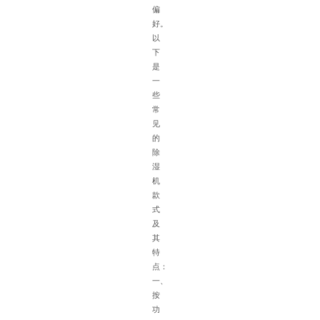
点
偏
在
好。
选
以
配
下
除
是
湿
一
机
些
时
常
需
见
综
的
合
除
考
湿
虑
机
多
款
种
式
因
及
素
其
以
特
下
点：
是
一、
具
按
体
功
的