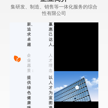
神：
念：
集研发、制造、销售等一体化服务的综合
认
合
性有限公司
真、
作
创
共
新、
赢，
追
惠
艾普生环境科
求
己
技
卓
达
越
人。
集研发、制造、销售
等一体化服务的综合
企
人
性有限公司，位于国
业
才
内著名的轻工业制造
愿
理
基地——杭州，依托
景：
念：
于近年来杭州的国家
提
以
信息化试点城市、电
供
人
子商务试点城市、集
绿
才
成电路设计产业化基
色
为
地的发展优势，在除
健
蓝
湿机、加湿器、恒温
康
图，
恒湿机及转轮除湿机
呼
凝