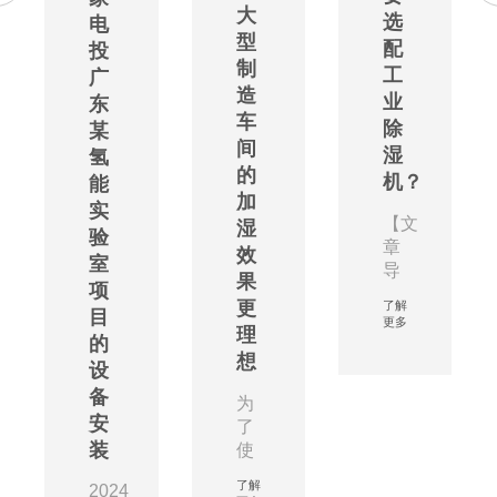
大
选
电
型
配
投
制
工
广
造
业
东
车
除
某
间
湿
氢
的
机？
能
加
实
【文
湿
验
章
效
室
导
果
项
读：
更
了解
目
电
更多
理
力
的
想
能
设
源
备
为
的
安
了
供
装
使
电
艾
站、
了解
2024
普