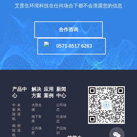
艾普生环境科技在任何场合下都不会泄露您的信息
现
高
能
合作咨询
效
运
0571-8517 6263
行
酒
窖
恒
温
恒
产品中
解决
应用
新闻
湿
心
方案
案例
中心
空
调
中央
大型仓
公司动
新风
安
储
态
除湿
装
地下车
行业动
机
库
态
规
商用
公共场
产品知
范、
除湿
所
识
机
注