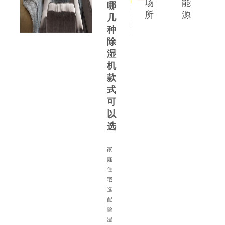
场
能
哪
所
源
几
种
除
湿
机
款
式
可
以
选
家
庭
住
宅
备
选
配
除
湿