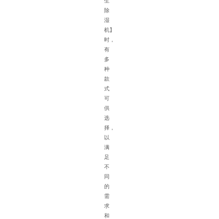
生
湿
除
气
湿
重
机】
车
时，
辆
有
摆
多
放
种
密
款
集
式
空
可
气
供
流
选
通
择，
不
以
方
满
便
足
排
不
水
同
困
的
难
需
等
求
特
和