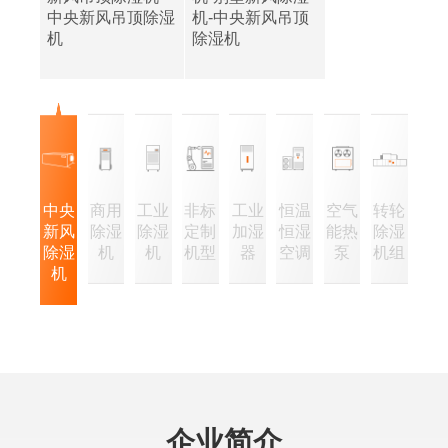
中央新风吊顶除湿
机-中央新风吊顶
机
除湿机
中央
商用
工业
非标
工业
恒温
空气
转轮
新风
除湿
除湿
定制
加湿
恒湿
能热
除湿
除湿
机
机
机型
器
空调
泵
机组
机
企
经
业
营
企业简介
精
理