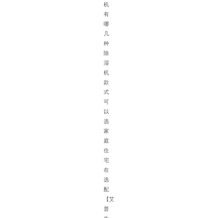
机
有
哪
几
种
除
湿
机
针
款
对
式
地
可
下
以
车
选
库
家
的
庭
特
住
殊
宅
环
在
境
选
如
配
面
【艾
积
普
大