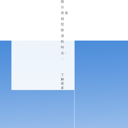
能
选
分
配
类 基
建
础
议
型
一
除
根
湿
据
机
面
特
积
点：
确
···
定
除
湿
了
解
机
更
容
多
量
对
于
大
型
地
下