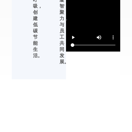
等产品的性能提升、
吸，
智
产品完善、生产管理
创
聚
等方面，都有领先行
建
力，
业的发展优势。
低
与
碳
员
杭州川田电器拥有自
节
工
主品牌，中文标识
能
共
【友川】，英文标识
生
同
【YOTREE】。川田
活。
发
电器——核心产品 川
展。
田电器目前专业生产
除湿机、加湿机及周
边湿度控制产品。
解决方案