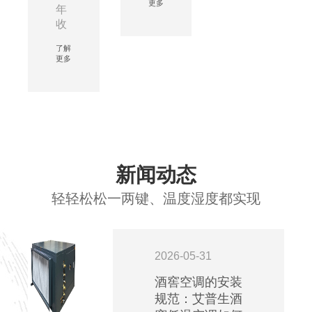
变
更多
年
生
电
收
超
站
官
声
等
了解
力
波
更多
作
作
加
业
——
湿
场
【艾
机
所
普
在
的
生
车
日
A.P.S】
间
常
风
的
安
冷
新闻动态
加
全
管
湿
稳
轻轻松松一两键、温度湿度都实现
道
效
定
式
果
运
恒
达
行，
温
到
是
恒
2026-05-31
最
国
湿
佳，
酒窖空调的安装
民
机
设
生
规范：艾普生酒
应
计
活