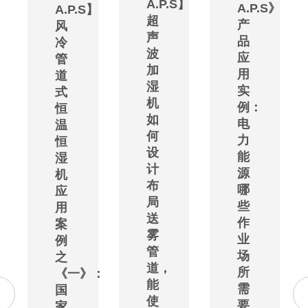
A.P.S】
A.P.S》
A.P.S】
超
产
风
声
品
冷
波
应
管
加
用
道
湿
实
式
机
例：
恒
如
电
温
何
力
恒
设
能
湿
计
源
机
布
哪
应
局
些
用
送
作
案
雾
业
例
管
场
之
道，
所
《一》：
能
需
国
使
要
家