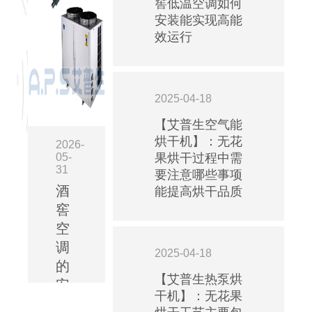
用
窖低温空调如何
布
和
案
安装能实现高能
局
企
例
效运行
送
业
之
雾
生
《一》：
管
产
国
道
的
家
时
2025-04-18
有
电
需
力
投
【艾普生空气能
要
保
广
烘干机】：无花
考
2026-
障，
东
虑
05-
果烘干过程中需
是
氢
31
多
要注意哪些事项
国
能
个
民
酒
能提高烘干品质
实
因
经
验
窖
素。
济
室
空
以
持
项
下
调
续
目
2025-04-18
是
增
的
的
一
长
【艾普生热泵烘
设
安
些
的
备
干机】：无花果
设
装
坚
安