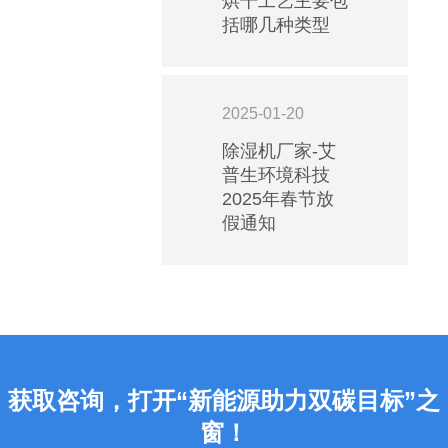
烘干工艺主要包
计
···
规
装。
括哪几种类型
或
近
范：
安
···
艾
装
时
普
需
2025-01-20
生
要
酒
除湿机厂家-艾
注
普生环境科技
意
窖
的
2025年春节放
低
关
假通知
温
···
空
调
如
何
安
装
获取咨询，打开“新能源助力双碳目标”之
能
窗！
实