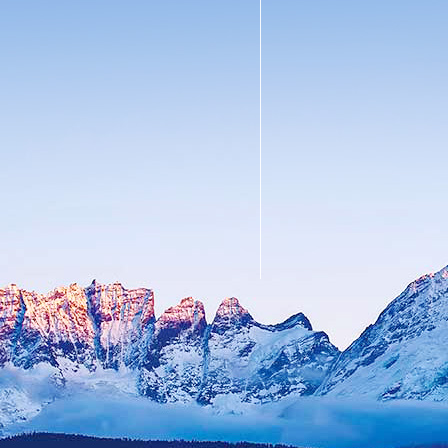
车
库
可
以
依
据
车
库
···
了
解
更
多