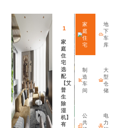
领先行业的发展优势
家
地
1
庭
下
住
车
家
宅
库
庭
住
宅
选
制
大
配
造
型
【艾
车
仓
普
间
储
生
除
案
湿
公
电
机】
共
力
有