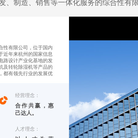
发、制造、销售等一体化服务的综合性有
合性有限公司，位于国内
于近年来杭州的国家信息
电路设计产业化基地的发
机及转轮除湿机等产品的
，都有领先行业的发展优
【友川】，英文标识
经营理念：
品 川田电器目前专业生产
合作共赢，惠
己达人。
人才理念：