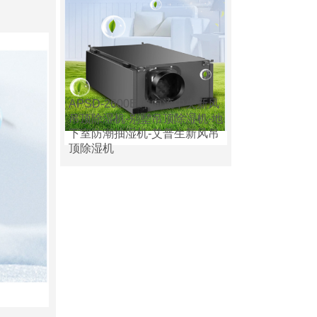
APSD-2600E 单向流中央新风
吊顶除湿机-别墅吊顶除湿机-地
下室防潮抽湿机-艾普生新风吊
顶除湿机