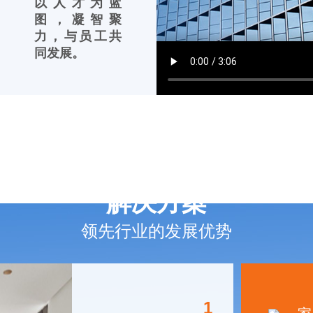
以人才为蓝
图，凝智聚
力，与员工共
同发展。
解决方案
领先行业的发展优势
1