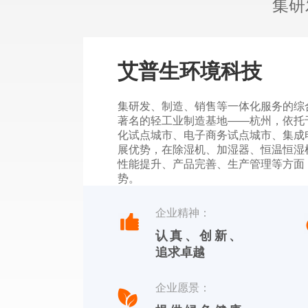
集研
艾普生环境科技
集研发、制造、销售等一体化服务的综
著名的轻工业制造基地——杭州，依托
化试点城市、电子商务试点城市、集成
展优势，在除湿机、加湿器、恒温恒湿
性能提升、产品完善、生产管理等方面
势。
杭州川田电器拥有自主品牌，中文标识
企业精神：
【YOTREE】。川田电器——核心产
认真、创新、
除湿机、加湿机及周边湿度控制产品。
追求卓越
企业愿景：