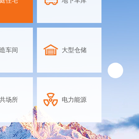
庭住宅
地下车库
地下车库除
方案-合理
物业地下停
库除湿设备
工业除湿机
造车间
大型仓储
针对地下车库的
如面积大、湿气
放密集、空气流
排水困难等特点
湿机时需综合考
共场所
电力能源
素，以下是具体
议：一、根据面
机容量对于大型
可以依据车库···