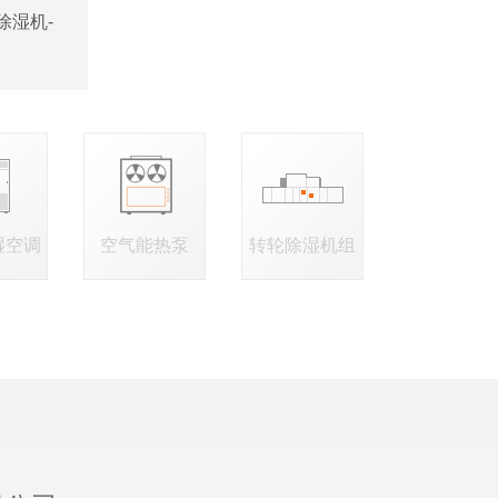
除湿机-
湿空调
空气能热泵
转轮除湿机组